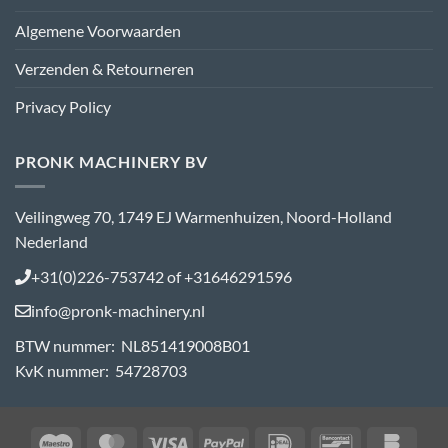
Algemene Voorwaarden
Verzenden & Retourneren
Privacy Policy
PRONK MACHINERY BV
Veilingweg 70, 1749 EJ Warmenhuizen, Noord-Holland
Nederland
+31(0)226-753742 of +31646291596
info@pronk-machinery.nl
BTW nummer: NL851419008B01
KvK nummer: 54728703
Maestro
MasterCard
Visa
PayPal
IDeal
Bancontact
Bank