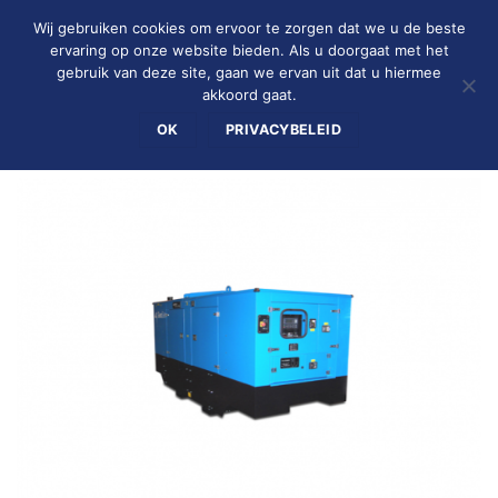
Ga
Wij gebruiken cookies om ervoor te zorgen dat we u de beste
naar
ervaring op onze website bieden. Als u doorgaat met het
inhoud
gebruik van deze site, gaan we ervan uit dat u hiermee
0
akkoord gaat.
OK
PRIVACYBELEID