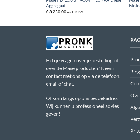
Aggregaat
Moto
€
8.250,00
incl. BTW
PAG
Pro
Heb je vragen over je bestelling, of
over de Mase producten? Neem
Blog
contact met ons op via de telefoon,
Con
email of chat.
Ove
Of kom langs op ons bezoekadres.
Wij kunnen u professioneel advies
Alg
geven!
Ver
Priv