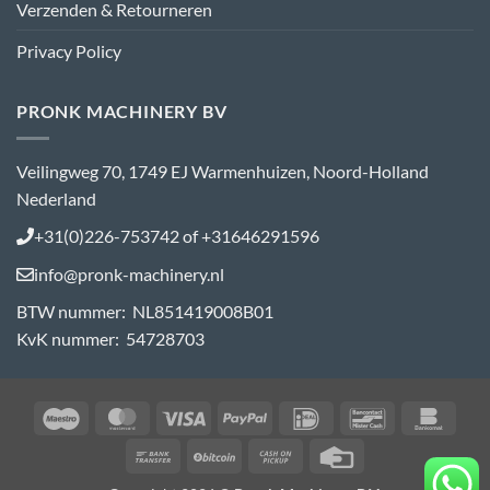
Verzenden & Retourneren
Privacy Policy
PRONK MACHINERY BV
Veilingweg 70, 1749 EJ Warmenhuizen, Noord-Holland
Nederland
+31(0)226-753742 of +31646291596
info@pronk-machinery.nl
BTW nummer: NL851419008B01
KvK nummer: 54728703
Maestro
MasterCard
Visa
PayPal
IDeal
Bancontact
Bank
Bank
BitCoin
Cash
Credit
Transfer
on
Card