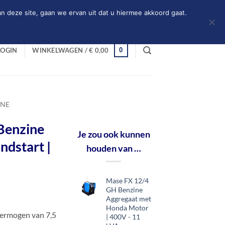
n deze site, gaan we ervan uit dat u hiermee akkoord gaat.
0
LOGIN
WINKELWAGEN /
€
0,00
INE
Benzine
Je zou ook kunnen
ndstart |
houden van …
Mase FX 12/4
GH Benzine
Aggregaat met
Honda Motor
vermogen van 7,5
| 400V - 11