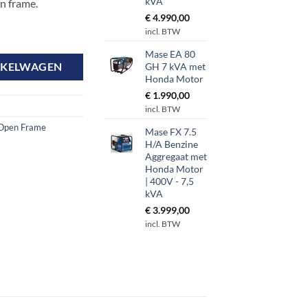
kVA
n frame.
€
4.990,00
incl. BTW
 met handstart | 400V - 7,5 kVA aantal
Mase EA 80
NKELWAGEN
GH 7 kVA met
Honda Motor
€
1.990,00
incl. BTW
Open Frame
Mase FX 7.5
H/A Benzine
Aggregaat met
Honda Motor
| 400V - 7,5
kVA
€
3.999,00
incl. BTW