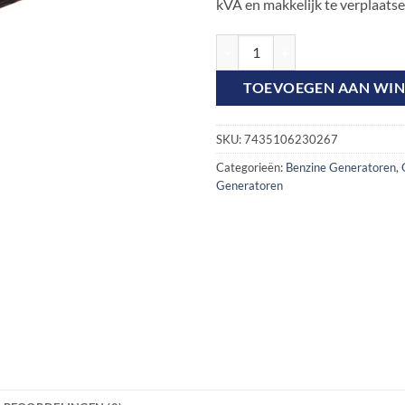
kVA en makkelijk te verplaatse
Mase EA 7/3 GH Benzine Aggregaat
TOEVOEGEN AAN WI
SKU:
7435106230267
Categorieën:
Benzine Generatoren
,
Generatoren