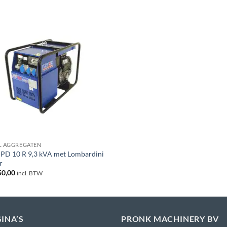
L AGGREGATEN
PD 10 R 9,3 kVA met Lombardini
r
50,00
incl. BTW
INA’S
PRONK MACHINERY BV