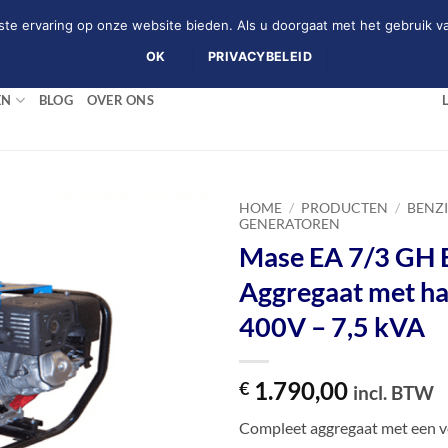
te ervaring op onze website bieden. Als u doorgaat met het gebruik va
(+31)0226-753742
OK
PRIVACYBELEID
EN
BLOG
OVER ONS
HOME
/
PRODUCTEN
/
BENZ
GENERATOREN
Mase EA 7/3 GH 
Aggregaat met ha
400V – 7,5 kVA
1.790,00
€
incl. BTW
Compleet aggregaat met een 