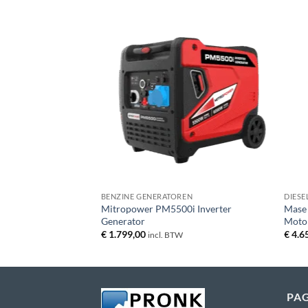
+
+
BENZINE GENERATOREN
DIESE
Mitropower PM5500i Inverter
Mase 
Generator
Moto
€
1.799,00
€
4.6
incl. BTW
PAG