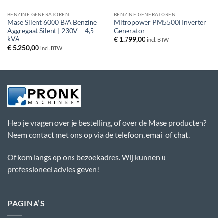
BENZINE GENERATOREN
BENZINE GENERATOREN
Mase Silent 6000 B/A Benzine
Mitropower PM5500i Inverter
Aggregaat Silent | 230V – 4,5
Generator
kVA
€
1.799,00
incl. BTW
€
5.250,00
incl. BTW
Heb je vragen over je bestelling, of over de Mase producten?
Neem contact met ons op via de telefoon, email of chat.
Of kom langs op ons bezoekadres. Wij kunnen u
professioneel advies geven!
PAGINA’S