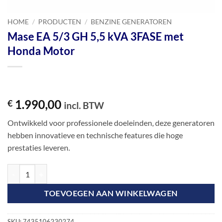
HOME
/
PRODUCTEN
/
BENZINE GENERATOREN
Mase EA 5/3 GH 5,5 kVA 3FASE met
Honda Motor
1.990,00
€
incl. BTW
Ontwikkeld voor professionele doeleinden, deze generatoren
hebben innovatieve en technische features die hoge
prestaties leveren.
Mase EA 5/3 GH 5,5 kVA 3FASE met Honda Motor aantal
TOEVOEGEN AAN WINKELWAGEN
SKU:
7435106230274