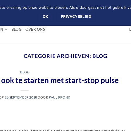
te ervaring op onze website bieden. Als u doorgaat met het gebruik va
(+31)0226-753742
OK
PRIVACYBELEID
EN
BLOG
OVER ONS
CATEGORIE ARCHIEVEN:
BLOG
BLOG
ook te starten met start-stop pulse
 OP
26 SEPTEMBER 2018
DOOR
PAUL PRONK
unnen nu ook uitgevoerd worden met een start/stop module, er