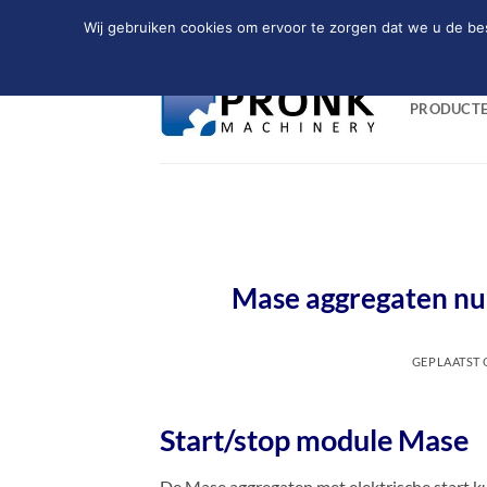
Ga
Wij gebruiken cookies om ervoor te zorgen dat we u de bes
LOCATION
EMAIL
09:00 - 18:00
naar
inhoud
PRODUCT
Mase aggregaten nu 
GEPLAATST
Start/stop module Mase
De Mase aggregaten met elektrische start k