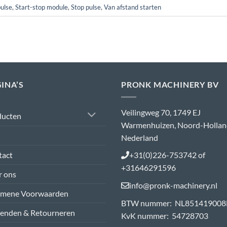
pulse
,
Start-stop module
,
Stop pulse
,
Van afstand starten
INA’S
PRONK MACHINERY BV
Veilingweg 70, 1749 EJ
ducten
Warmenhuizen, Noord-Hollan
Nederland
tact
+31(0)226-753742 of
+31646291596
r ons
info@pronk-machinery.nl
emene Voorwaarden
BTW nummer: NL851419008
zenden & Retourneren
KvK nummer: 54728703