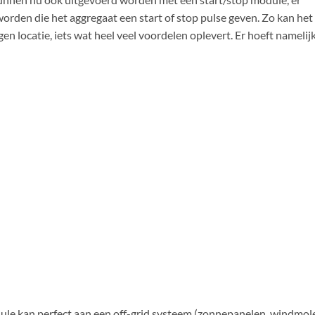
orden die het aggregaat een start of stop pulse geven. Zo kan het
n locatie, iets wat heel veel voordelen oplevert. Er hoeft namelij
le kan perfect aan een off-grid systeem (zonnepanelen, windmol