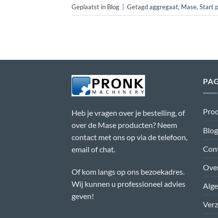
Geplaatst in
Blog
|
Getagd
aggregaat
,
Mase
,
Start 
PAG
Pro
Heb je vragen over je bestelling, of
over de Mase producten? Neem
Blog
contact met ons op via de telefoon,
Con
email of chat.
Ove
Of kom langs op ons bezoekadres.
Wij kunnen u professioneel advies
Alg
geven!
Ver