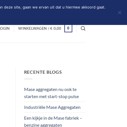
n deze site, gaan we ervan uit dat u hiermee akkoord gaat.
0
LOGIN
WINKELWAGEN /
€
0,00
RECENTE BLOGS
Mase aggregaten nu ook te
starten met start-stop pulse
Industriële Mase Aggregaten
Een kijkje in de Mase fabriek –
benzine aggregaten