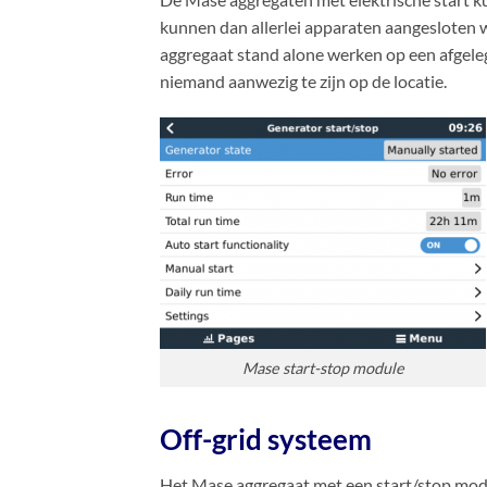
kunnen dan allerlei apparaten aangesloten w
aggregaat stand alone werken op een afgelege
niemand aanwezig te zijn op de locatie.
Mase start-stop module
Off-grid systeem
Het Mase aggregaat met een start/stop modu