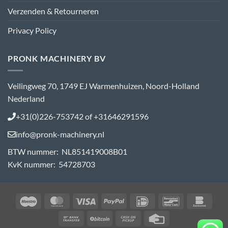
Verzenden & Retourneren
Privacy Policy
PRONK MACHINERY BV
Veilingweg 70, 1749 EJ Warmenhuizen, Noord-Holland
Nederland
+31(0)226-753742 of +31646291596
info@pronk-machinery.nl
BTW nummer: NL851419008B01
KvK nummer: 54728703
Maestro
MasterCard
Visa
PayPal
IDeal
Bancontact
Bank
Bank
BitCoin
Cash
Credit