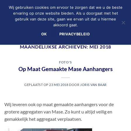
Ga
Wij gebruiken cookies om ervoor te zorgen dat we u de beste
naar
ervaring op onze website bieden. Als u doorgaat met het
inhoud
gebruik van deze site, gaan we ervan uit dat u hiermee
0
akkoord gaat.
OK
PRIVACYBELEID
MAANDELIJKSE ARCHIEVEN:
MEI 2018
FOTO'S
Op Maat Gemaakte Mase Aanhangers
GEPLAATST OP
23 MEI 2018
DOOR
JORIS VAN BAAR
Wij leveren ook op maat gemaakte aanhangers voor de
grotere aggregaten van Mase. Zo kunt u altijd veilig en
gemakkelijk het aggregaat verplaatsen.