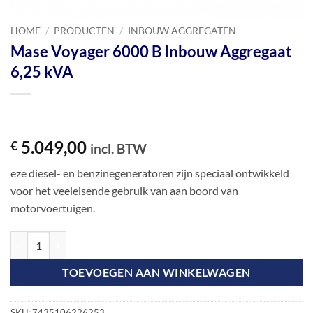
HOME
/
PRODUCTEN
/
INBOUW AGGREGATEN
Mase Voyager 6000 B Inbouw Aggregaat
6,25 kVA
5.049,00
€
incl. BTW
eze diesel- en benzinegeneratoren zijn speciaal ontwikkeld
voor het veeleisende gebruik van aan boord van
motorvoertuigen.
Mase Voyager 6000 B Inbouw Aggregaat 6,25 kVA aantal
TOEVOEGEN AAN WINKELWAGEN
SKU:
7435106226253