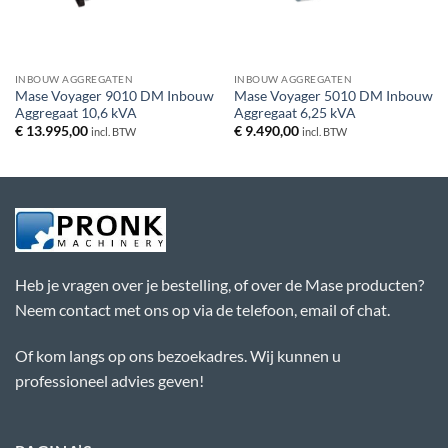
INBOUW AGGREGATEN
INBOUW AGGREGATEN
Mase Voyager 9010 DM Inbouw
Mase Voyager 5010 DM Inbouw
Aggregaat 10,6 kVA
Aggregaat 6,25 kVA
€
13.995,00
€
9.490,00
incl. BTW
incl. BTW
Heb je vragen over je bestelling, of over de Mase producten?
Neem contact met ons op via de telefoon, email of chat.
Of kom langs op ons bezoekadres. Wij kunnen u
professioneel advies geven!