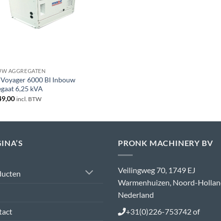
UW AGGREGATEN
Voyager 6000 BI Inbouw
gaat 6,25 kVA
49,00
incl. BTW
INA’S
PRONK MACHINERY BV
Veilingweg 70, 1749 EJ
ducten
Warmenhuizen, Noord-Hollan
Nederland
tact
+31(0)226-753742 of