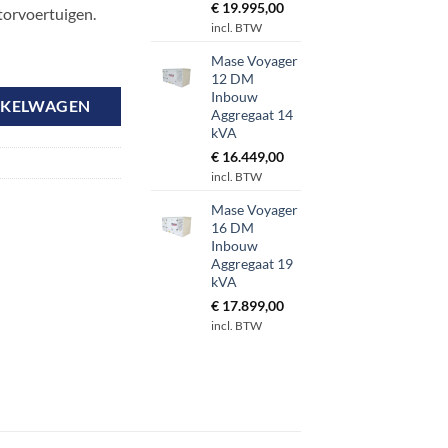
€
19.995,00
torvoertuigen.
incl. BTW
w Aggregaat 19,1 kVA aantal
Mase Voyager
12 DM
Inbouw
NKELWAGEN
Aggregaat 14
kVA
€
16.449,00
incl. BTW
Mase Voyager
16 DM
Inbouw
Aggregaat 19
kVA
€
17.899,00
incl. BTW