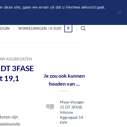
n deze site, gaan we ervan uit dat u hiermee akkoord gaat.
0
LOGIN
WINKELWAGEN /
€
0,00
UW AGGREGATEN
 DT 3FASE
Je zou ook kunnen
t 19,1
houden van …
Mase Voyager
15 DT 3FASE
Inbouw
toren zijn
Aggregaat 14
kVA
veeleisende