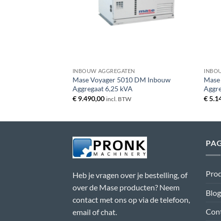
+
+
INBOUW AGGREGATEN
INBO
Mase Voyager 5010 DM Inbouw
Mase 
Aggregaat 6,25 kVA
Aggre
€
9.490,00
€
5.1
incl. BTW
PAG
Pro
Heb je vragen over je bestelling, of
over de Mase producten? Neem
Blog
contact met ons op via de telefoon,
Con
email of chat.