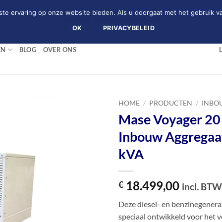
te ervaring op onze website bieden. Als u doorgaat met het gebruik va
(+31)0226-753742
OK
PRIVACYBELEID
EN
BLOG
OVER ONS
HOME
/
PRODUCTEN
/
INBO
Mase Voyager 20
Inbouw Aggregaa
kVA
18.499,00
€
incl. BTW
Deze diesel- en benzinegenera
speciaal ontwikkeld voor het 