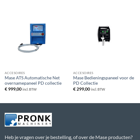
ACCESOIRES
ACCESOIRES
Mase ATS Automatische Net
Mase Bedieningspaneel voor de
overnamepaneel PD collectie
PD Collectie
€
999,00
€
299,00
incl. BTW
incl. BTW
Heb je vragen over je bestelling, of over de Mase producten?