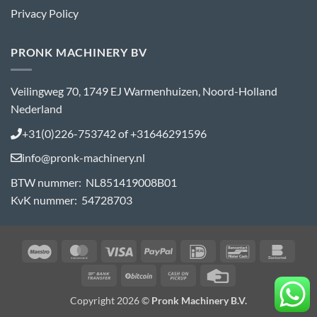
Privacy Policy
PRONK MACHINERY BV
Veilingweg 70, 1749 EJ Warmenhuizen, Noord-Holland
Nederland
+31(0)226-753742 of +31646291596
info@pronk-machinery.nl
BTW nummer: NL851419008B01
KvK nummer: 54728703
Maestro
MasterCard
Visa
PayPal
IDeal
Bancontact
Bank
Bank
BitCoin
Cash
Credit
Transfer
on
Card
Copyright 2026 ©
Pronk Machinery B.V.
Pickup