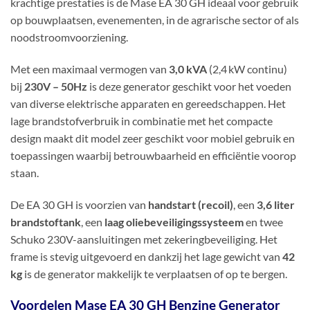
krachtige prestaties is de Mase EA 30 GH ideaal voor gebruik
op bouwplaatsen, evenementen, in de agrarische sector of als
noodstroomvoorziening.
Met een maximaal vermogen van
3,0 kVA
(2,4 kW continu)
bij
230V – 50Hz
is deze generator geschikt voor het voeden
van diverse elektrische apparaten en gereedschappen. Het
lage brandstofverbruik in combinatie met het compacte
design maakt dit model zeer geschikt voor mobiel gebruik en
toepassingen waarbij betrouwbaarheid en efficiëntie voorop
staan.
De EA 30 GH is voorzien van
handstart (recoil)
, een
3,6 liter
brandstoftank
, een
laag oliebeveiligingssysteem
en twee
Schuko 230V-aansluitingen met zekeringbeveiliging. Het
frame is stevig uitgevoerd en dankzij het lage gewicht van
42
kg
is de generator makkelijk te verplaatsen of op te bergen.
Voordelen Mase EA 30 GH Benzine Generator